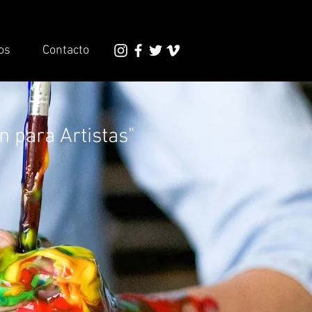
os
Contacto
n para Artistas"