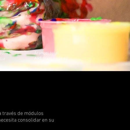
ad:
Arancel total:
cia
AR$ 9000 | u$s 60
a través de módulos
ecesita consolidar en su