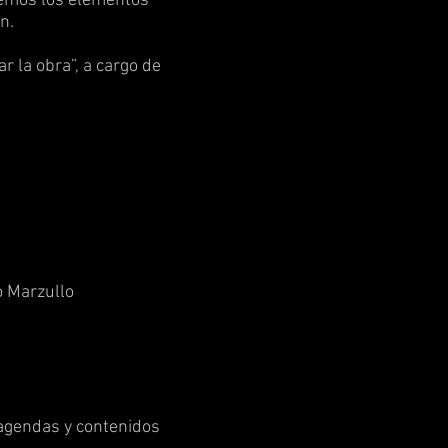
remos los elementos
n.
 la obra”, a cargo de
o Marzullo
agendas y contenidos