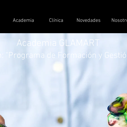
Academia
Clínica
Novedades
Nosotr
Academia GLAMART
: "Programa de Formación y Gestió