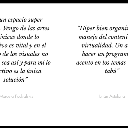
un espacio super
. Vengo de las artes
“Hiper bien organiz
énicas donde lo
manejo del conteni
ivo es vital y en el
virtualidad. Un a
 de los visuales no
hacer un program
 sea así y para mi lo
acento en los temas
ctivo es la única
tabú”
solución”
Marcela Padvalskis
Julián Astelarra