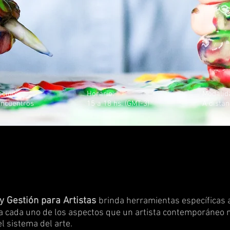
ación:
Horario:
Modalid
encuentros
15 a 18 hs. (GMT-3)
A distan
 Gestión para Artistas
brinda herramientas específicas 
 cada uno de los aspectos que un artista contemporáneo n
 sistema del arte.