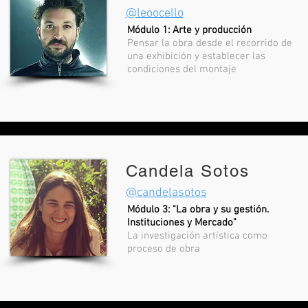
@leoocello
Módulo 1: Arte y producción
Pensar la obra desde el recorrido de
una exhibición y establecer las
condiciones del montaje
Candela Sotos
@candelasotos
Módulo 3: "La obra y su gestión.
Instituciones y Mercado"
La investigación artística como
proceso de obra