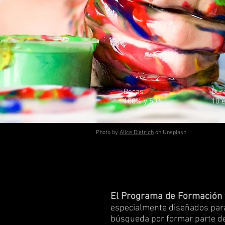
Becas:
Dur
100% y 50%
10 
Photo by
Alice Dietrich
on Unsplash
El Programa de Formación y
especialmente diseñados para
búsqueda por formar parte del