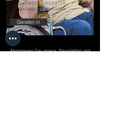
UNABHÄNGIGER KURATOR
UNABHÄNGIGER KURATOR
Geraten in
Abonnieren Sie unsere Newsletter und
erhalten Sie alle Neuigkeiten aus der
Kunstwelt
Abonniere unseren Newsletter